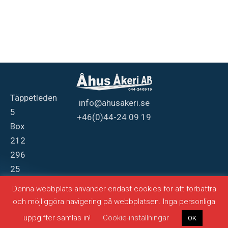
Täppetleden
info@ahusakeri.se
5
+46(0)44-24 09 19
Box
212
296
25
Åhus
Denna webbplats använder endast cookies för att förbättra
och möjliggöra navigering på webbplatsen. Inga personliga
Producerad av
webbasen
uppgifter samlas in!
Cookie-inställningar
OK
© Copyright 2024, Åhus Åkeri AB