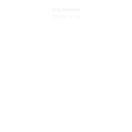
Org.nummer
556793-9110