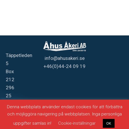
Täppetleden
info@ahusakeri.se
5
+46(0)44-24 09 19
Box
212
296
25
Åhus
Denna webbplats använder endast cookies för att förbättra
och möjliggöra navigering på webbplatsen. Inga personliga
Producerad av
webbasen
uppgifter samlas in!
Cookie-inställningar
OK
© Copyright 2024, Åhus Åkeri AB