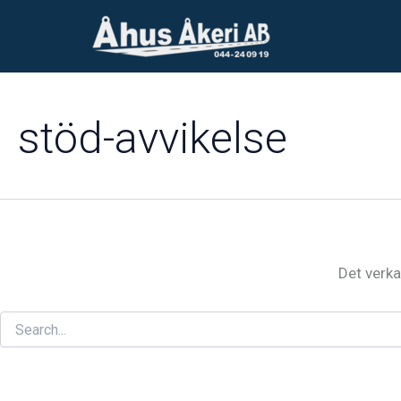
Sök
Hoppa
efter:
till
innehåll
stöd-avvikelse
Det verka